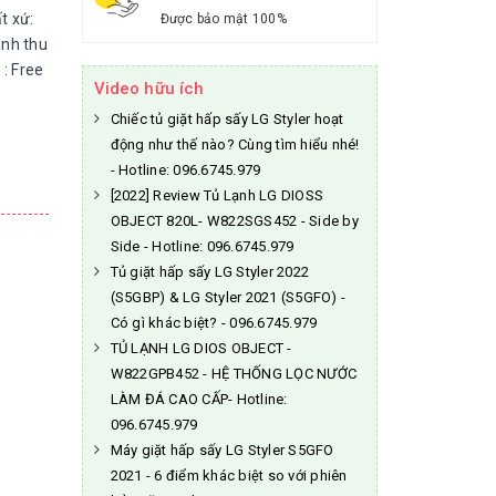
t xứ:
Được bảo mật 100%
nh thu
: Free
Video hữu ích
Chiếc tủ giặt hấp sấy LG Styler hoạt
động như thế nào? Cùng tìm hiểu nhé!
- Hotline: 096.6745.979
[2022] Review Tủ Lạnh LG DIOSS
OBJECT 820L- W822SGS452 - Side by
Side - Hotline: 096.6745.979
Tủ giặt hấp sấy LG Styler 2022
(S5GBP) & LG Styler 2021 (S5GFO) -
Có gì khác biệt? - 096.6745.979
TỦ LẠNH LG DIOS OBJECT -
W822GPB452 - HỆ THỐNG LỌC NƯỚC
LÀM ĐÁ CAO CẤP- Hotline:
096.6745.979
Máy giặt hấp sấy LG Styler S5GFO
2021 - 6 điểm khác biệt so với phiên