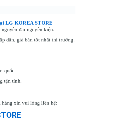
tại LG
KOREA STORE
 nguyên đai nguyên kiện.
p dẫn, giá bán tốt nhất thị trường.
àn quốc.
g tận tình.
hàng xin vui lòng liên hệ:
STORE