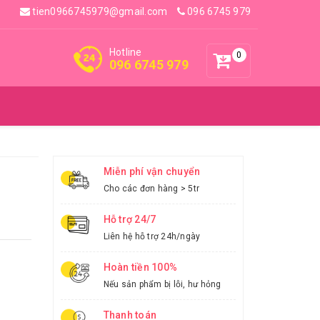
tien0966745979@gmail.com
096 6745 979
Hotline
0
096 6745 979
Miễn phí vận chuyển
Cho các đơn hàng > 5tr
Hỗ trợ 24/7
Liên hệ hỗ trợ 24h/ngày
Hoàn tiền 100%
Nếu sản phẩm bị lỗi, hư hỏng
Thanh toán