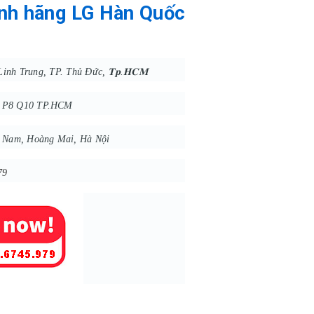
ính hãng LG Hàn Quốc
Linh Trung
, TP. Thủ Đức, 𝐓𝐩.𝐇𝐂𝐌
n P8 Q10 TP.HCM
h Nam, Hoàng Mai, Hà Nội
79