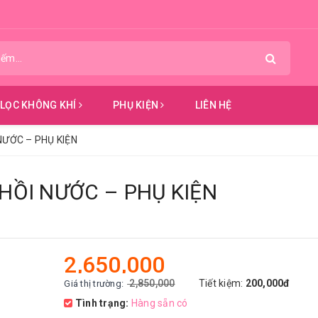
 LỌC KHÔNG KHÍ
PHỤ KIỆN
LIÊN HỆ
NƯỚC – PHỤ KIỆN
 HỒI NƯỚC – PHỤ KIỆN
2,650,000
2,850,000
Tiết kiệm:
200,000đ
Giá thị trường:
Tình trạng:
Hàng sẵn có