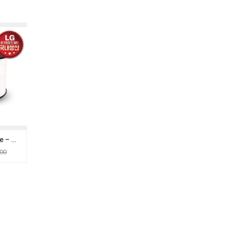
LG Purifier/ Puricare – Màng lọc không khí LG PuriCare 360 – Phụ kiện
000