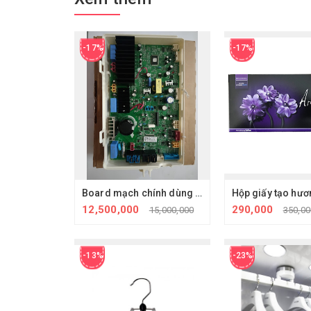
-17%
-17%
Board mạch chính dùng cho máy giặt hấp sấy Lg Styler
12,500,000
290,000
15,000,000
350,00
-13%
-23%