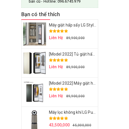
bản cũ - Hotline: 096.6745.979
Bạn có thể thích
Máy giặt hấp sấy LG Styler S5WBP - Cream white - Bộ sưu tập LG Object Colection 2023
Liên Hệ
89,900,000
[Model 2022] Tủ giặt hấp LG STYLER 2022 - S5BBP - ÁNH TRẮNG NGỌC TRAI SANG TRỌNG
Liên Hệ
89,900,000
[Model 2022] Máy giặt hấp sấy LG STYLER 2022 – S5GBP – Xanh rêu sương mù
Liên Hệ
89,900,000
Máy lọc không khí LG Puricare Alpha - AS351NBFA - công nghệ AI tiến tiến hoàn hảo - Begie
43,500,000
45,000,000