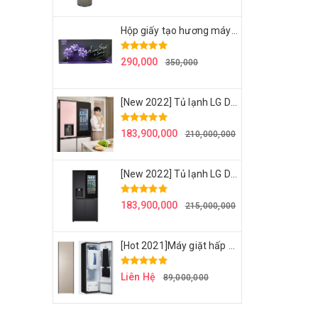
Hộp giấy tạo hương máy giặt LG Styler - Hương hoa nhài
290,000
350,000
[New 2022] Tủ lạnh LG DIOS OBJECT - W822GPB452 - hệ thống lọc nước làm đá - công nghệ mới nhất LG - Hồng + Begie
183,900,000
210,000,000
[New 2022] Tủ lạnh LG Dios W822MBB462S 820L Side by side - gam màu Mahathanh Night sang trọng và thu hút mọi ánh nhìn
183,900,000
215,000,000
[Hot 2021]Máy giặt hấp sấy LG Styler S5ROC/S5RFO - Màu champagne
Liên Hệ
89,000,000