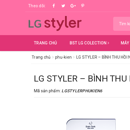
Theo dõi:
TRANG CHỦ
BST LG COLECTION
MÁY
Trang chủ
phu-kien
LG STYLER – BÌNH THU HỒI 
LG STYLER – BÌNH THU
Mã sản phẩm:
LGSTYLERPHUKIEN6