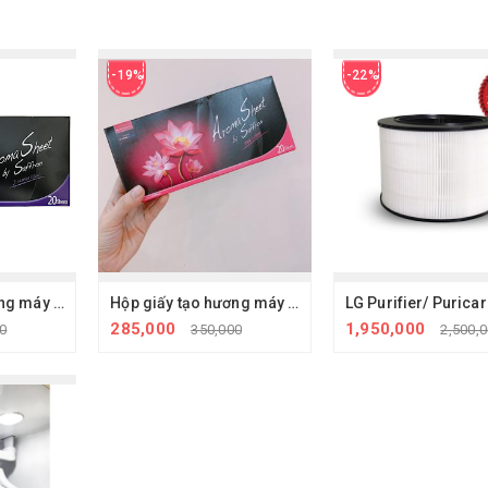
-19%
-22%
Hộp giấy tạo hương máy giặt LG Styler - Hương hoa nhài
Hộp giấy tạo hương máy giặt hấp sấy LG Styler - Hoa sen hồng
285,000
1,950,000
0
350,000
2,500,