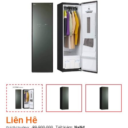
Liên Hệ
89,900,000
Tiết kiệm:
NaNđ
Giá thị trường: