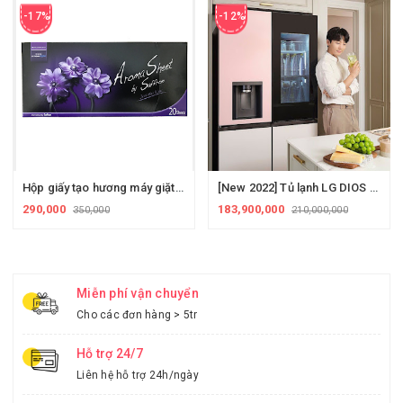
-17%
-12%
Hộp giấy tạo hương máy giặt LG Styler - Hương hoa nhài
[New 2022] Tủ lạnh LG DIOS OBJECT - W822GPB452 - hệ thống lọc nước làm đá - công nghệ mới nhất LG - Hồng + Begie
290,000
183,900,000
350,000
210,000,000
Miễn phí vận chuyển
Cho các đơn hàng > 5tr
Hỗ trợ 24/7
Liên hệ hỗ trợ 24h/ngày