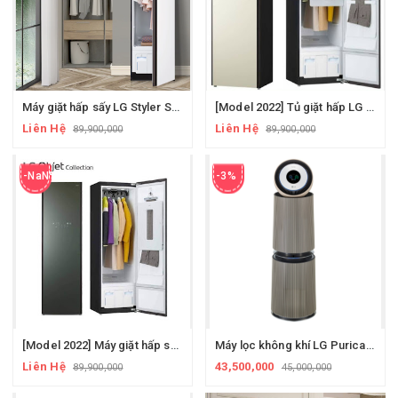
Máy giặt hấp sấy LG Styler S5WBP - Cream white - Bộ sưu tập LG Object Colection 2023
[Model 2022] Tủ giặt hấp LG STYLER 2022 - S5BBP - ÁNH TRẮNG NGỌC TRAI SANG TRỌNG
Liên Hệ
Liên Hệ
89,900,000
89,900,000
-NaN%
-3%
[Model 2022] Máy giặt hấp sấy LG STYLER 2022 – S5GBP – Xanh rêu sương mù
Máy lọc không khí LG Puricare Alpha - AS351NBFA - công nghệ AI tiến tiến hoàn hảo - Begie
Liên Hệ
43,500,000
89,900,000
45,000,000