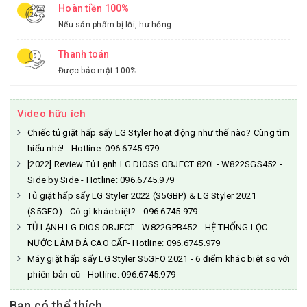
Hoàn tiền 100%
Nếu sản phẩm bị lỗi, hư hỏng
Thanh toán
Được bảo mật 100%
Video hữu ích
Chiếc tủ giặt hấp sấy LG Styler hoạt động như thế nào? Cùng tìm
hiểu nhé! - Hotline: 096.6745.979
[2022] Review Tủ Lạnh LG DIOSS OBJECT 820L- W822SGS452 -
Side by Side - Hotline: 096.6745.979
Tủ giặt hấp sấy LG Styler 2022 (S5GBP) & LG Styler 2021
(S5GFO) - Có gì khác biệt? - 096.6745.979
TỦ LẠNH LG DIOS OBJECT - W822GPB452 - HỆ THỐNG LỌC
NƯỚC LÀM ĐÁ CAO CẤP- Hotline: 096.6745.979
Máy giặt hấp sấy LG Styler S5GFO 2021 - 6 điểm khác biệt so với
phiên bản cũ - Hotline: 096.6745.979
Bạn có thể thích