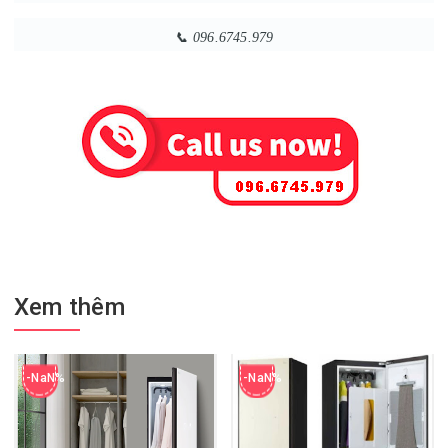
📞 096.6745.979
Xem thêm
-NaN%
-NaN%