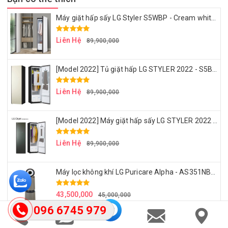
Máy giặt hấp sấy LG Styler S5WBP - Cream white - Bộ sưu tập LG Object Colection 2023
Liên Hệ
89,900,000
[Model 2022] Tủ giặt hấp LG STYLER 2022 - S5BBP - ÁNH TRẮNG NGỌC TRAI SANG TRỌNG
Liên Hệ
89,900,000
[Model 2022] Máy giặt hấp sấy LG STYLER 2022 – S5GBP – Xanh rêu sương mù
Liên Hệ
89,900,000
Máy lọc không khí LG Puricare Alpha - AS351NBFA - công nghệ AI tiến tiến hoàn hảo - Begie
43,500,000
45,000,000
096 6745 979
Hộp giấy tạo hương máy giặt LG Styler - Hương hoa nhài