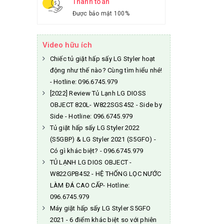
Thanh toán
Được bảo mật 100%
Video hữu ích
Chiếc tủ giặt hấp sấy LG Styler hoạt
động như thế nào? Cùng tìm hiểu nhé!
- Hotline: 096.6745.979
[2022] Review Tủ Lạnh LG DIOSS
OBJECT 820L- W822SGS452 - Side by
Side - Hotline: 096.6745.979
Tủ giặt hấp sấy LG Styler 2022
(S5GBP) & LG Styler 2021 (S5GFO) -
Có gì khác biệt? - 096.6745.979
TỦ LẠNH LG DIOS OBJECT -
W822GPB452 - HỆ THỐNG LỌC NƯỚC
LÀM ĐÁ CAO CẤP- Hotline:
096.6745.979
Máy giặt hấp sấy LG Styler S5GFO
2021 - 6 điểm khác biệt so với phiên