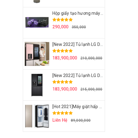
Hộp giấy tạo hương máy giặt LG Styler - Hương hoa nhài
290,000
350,000
[New 2022] Tủ lạnh LG DIOS OBJECT - W822GPB452 - hệ thống lọc nước làm đá - công nghệ mới nhất LG - Hồng + Begie
183,900,000
210,000,000
[New 2022] Tủ lạnh LG Dios W822MBB462S 820L Side by side - gam màu Mahathanh Night sang trọng và thu hút mọi ánh nhìn
183,900,000
215,000,000
[Hot 2021]Máy giặt hấp sấy LG Styler S5ROC/S5RFO - Màu champagne
Liên Hệ
89,000,000