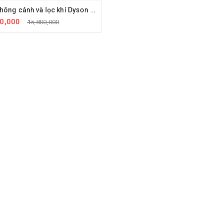
Quạt không cánh và lọc khí Dyson TP04-WS- nhập khẩu chính hãng
00,000
15,800,000