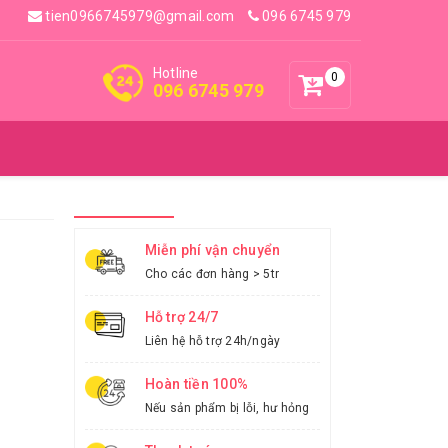
tien0966745979@gmail.com
096 6745 979
Hotline
0
096 6745 979
Miễn phí vận chuyển
Cho các đơn hàng > 5tr
Hỗ trợ 24/7
Liên hệ hỗ trợ 24h/ngày
Hoàn tiền 100%
Nếu sản phẩm bị lỗi, hư hỏng