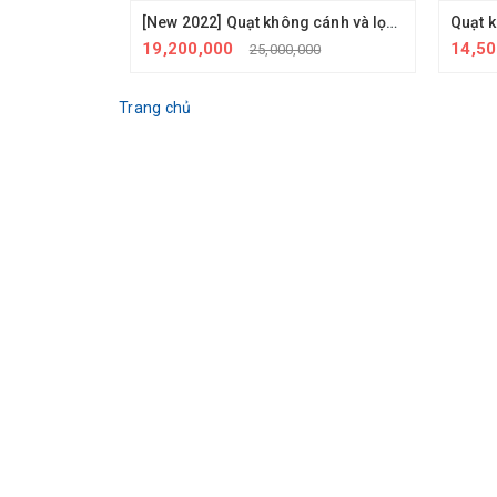
[New 2022] Quạt không cánh và lọc không khí Dyson TP06 - công nghệ đến từ Anh Quốc
19,200,000
14,5
25,000,000
Trang chủ