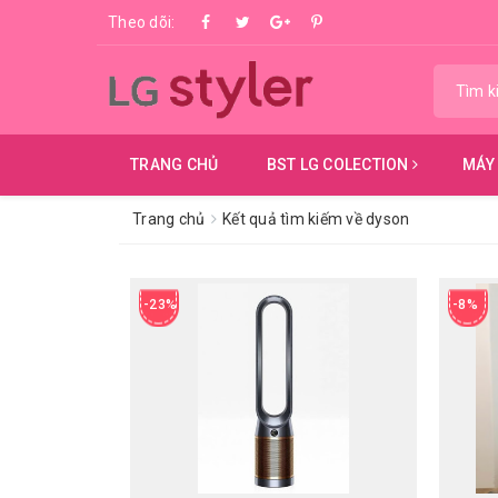
Theo dõi:
TRANG CHỦ
BST LG COLECTION
MÁY
Trang chủ
Kết quả tìm kiếm về dyson
-23%
-8%