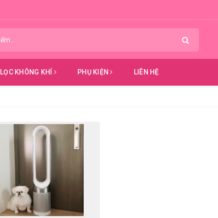
 LỌC KHÔNG KHÍ
PHỤ KIỆN
LIÊN HỆ