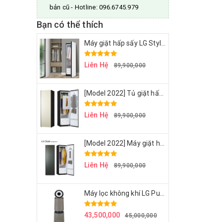
bản cũ - Hotline: 096.6745.979
Bạn có thể thích
Máy giặt hấp sấy LG Styler S5WBP - Cream white - Bộ sưu tập LG Object Colection 2023
Liên Hệ
89,900,000
[Model 2022] Tủ giặt hấp LG STYLER 2022 - S5BBP - ÁNH TRẮNG NGỌC TRAI SANG TRỌNG
Liên Hệ
89,900,000
[Model 2022] Máy giặt hấp sấy LG STYLER 2022 – S5GBP – Xanh rêu sương mù
Liên Hệ
89,900,000
Máy lọc không khí LG Puricare Alpha - AS351NBFA - công nghệ AI tiến tiến hoàn hảo - Begie
43,500,000
45,000,000